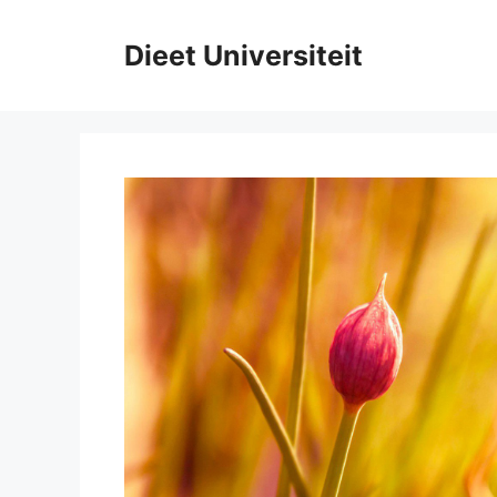
Ga
naar
Dieet Universiteit
de
inhoud