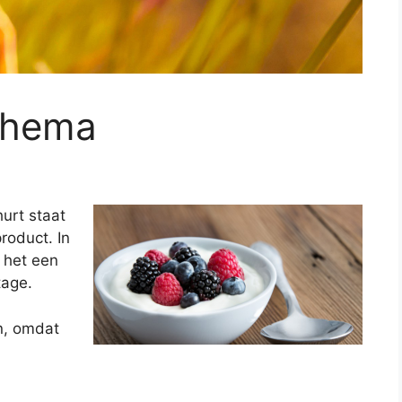
chema
hurt staat
roduct. In
 het een
tage.
en, omdat