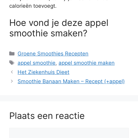
calorieën toevoegt.
Hoe vond je deze appel
smoothie smaken?
Categorieën
Groene Smoothies Recepten
Tags
appel smoothie
,
appel smoothie maken
Het Ziekenhuis Dieet
Smoothie Banaan Maken – Recept (+appel)
Plaats een reactie
Reactie