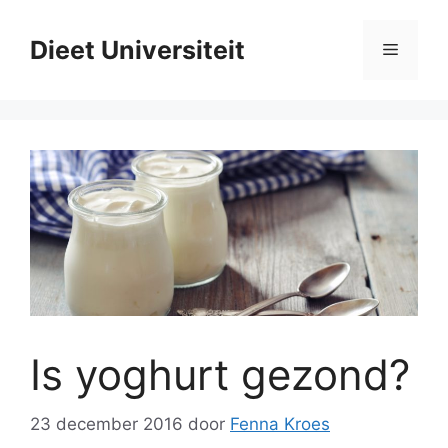
Ga
naar
Dieet Universiteit
Menu
de
inhoud
Is yoghurt gezond?
23 december 2016
door
Fenna Kroes