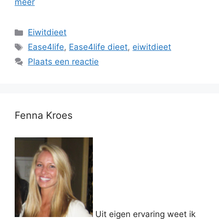
meer
Categorieën
Eiwitdieet
Tags
Ease4life
,
Ease4life dieet
,
eiwitdieet
Plaats een reactie
Fenna Kroes
Uit eigen ervaring weet ik