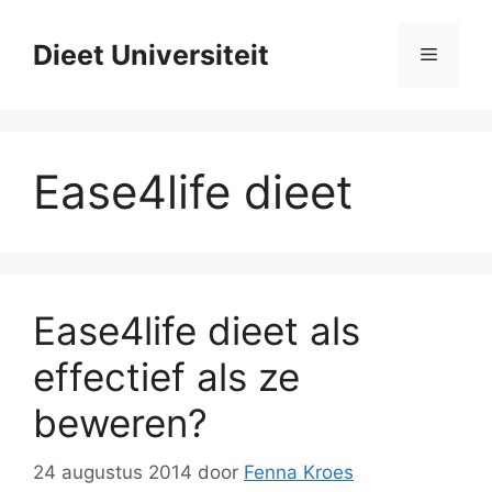
Ga
naar
Dieet Universiteit
Menu
de
inhoud
Ease4life dieet
Ease4life dieet als
effectief als ze
beweren?
24 augustus 2014
door
Fenna Kroes