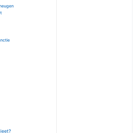
eheugen
t
nctie
ieet?