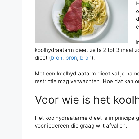
H
o
d
e
I
koolhydraatarm dieet zelfs 2 tot 3 maal 
dieet (
bron
,
bron
,
bron
).
Met een koolhydraatarm dieet val je namel
restrictie mag verwachten. Hoe dat kan o
Voor wie is het koo
Het koolhydraatarme dieet is in principe 
voor iedereen die graag wilt afvallen.