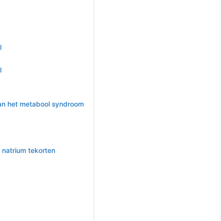
l
l
an het metabool syndroom
 natrium tekorten