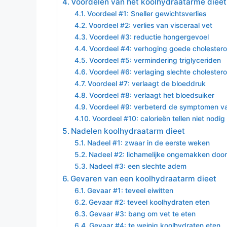
Voordelen van het koolhydraatarme dieet
Voordeel #1: Sneller gewichtsverlies
Voordeel #2: verlies van visceraal vet
Voordeel #3: reductie hongergevoel
Voordeel #4: verhoging goede cholestero
Voordeel #5: vermindering triglyceriden
Voordeel #6: verlaging slechte cholestero
Voordeel #7: verlaagt de bloeddruk
Voordeel #8: verlaagt het bloedsuiker
Voordeel #9: verbeterd de symptomen v
Voordeel #10: calorieën tellen niet nodig
Nadelen koolhydraatarm dieet
Nadeel #1: zwaar in de eerste weken
Nadeel #2: lichamelijke ongemakken door
Nadeel #3: een slechte adem
Gevaren van een koolhydraatarm dieet
Gevaar #1: teveel eiwitten
Gevaar #2: teveel koolhydraten eten
Gevaar #3: bang om vet te eten
Gevaar #4: te weinig koolhydraten eten