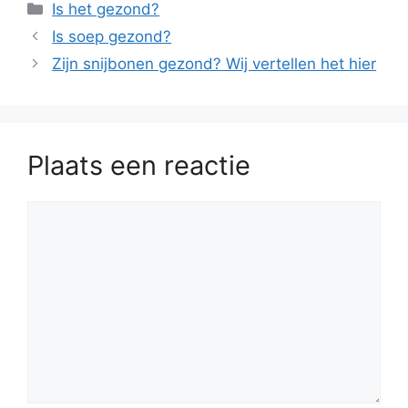
Categorieën
Is het gezond?
Is soep gezond?
Zijn snijbonen gezond? Wij vertellen het hier
Plaats een reactie
Reactie