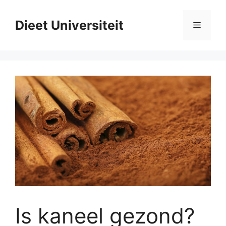
Ga
naar
Dieet Universiteit
Menu
de
inhoud
Is kaneel gezond?