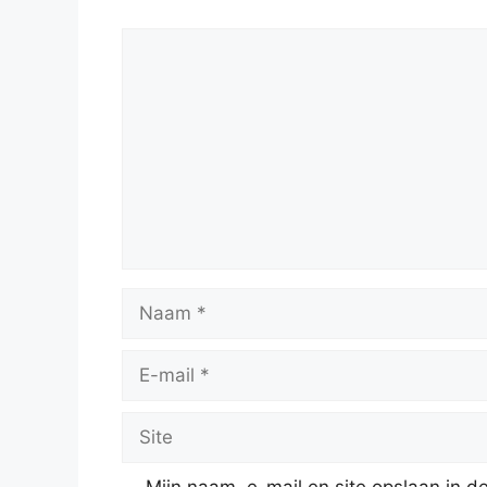
Reactie
Naam
E-
mail
Site
Mijn naam, e-mail en site opslaan in 