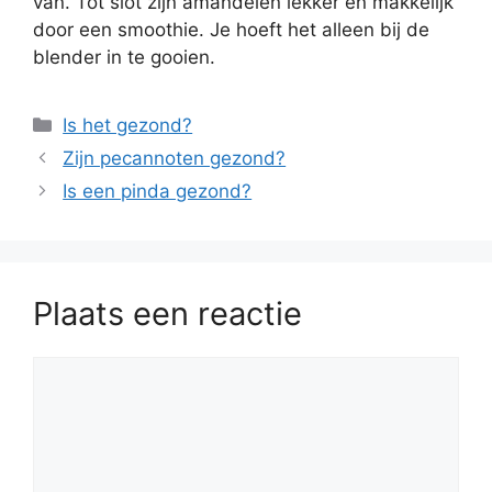
van. Tot slot zijn amandelen lekker en makkelijk
door een smoothie. Je hoeft het alleen bij de
blender in te gooien.
Categorieën
Is het gezond?
Zijn pecannoten gezond?
Is een pinda gezond?
Plaats een reactie
Reactie