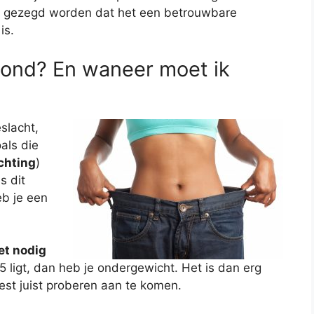
l gezegd worden dat het een betrouwbare
is.
zond? En waneer moet ik
eslacht,
oals die
chting
)
s dit
eb je een
et nodig
,5 ligt, dan heb je ondergewicht. Het is dan erg
est juist proberen aan te komen.