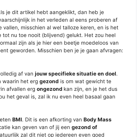
ls je dit artikel hebt aangeklikt, dan heb je
aarschijnlijk in het verleden al eens proberen af
e vallen, misschien al wel talloze keren, en is het
e tot nu toe nooit (blijvend) gelukt. Het zou heel
ormaal zijn als je hier een beetje moedeloos van
ent geworden. Misschien ben je je gaan afvragen:
olledig af van
jouw specifieke situatie en doel
.
en waarin het erg
gezond
is om wat gewicht te
rin afvallen erg
ongezond
kan zijn, en je het dus
ou het geval is, zal ik nu even heel basaal gaan
heten
BMI
. Dit is een afkorting van
Body Mass
icatie kan geven van of jij een
gezond of
atuurlijk zal dit niet op iedereen even goed