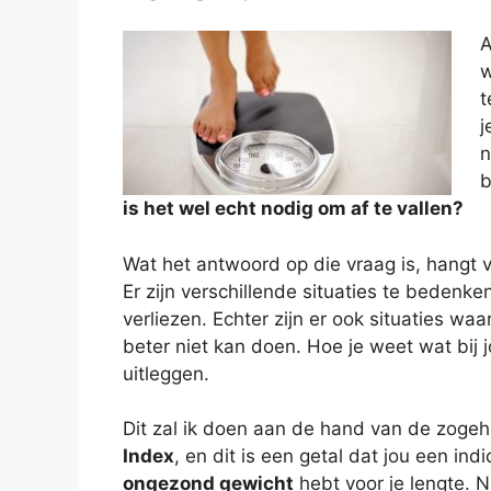
A
w
t
j
n
b
is het wel echt nodig om af te vallen?
Wat het antwoord op die vraag is, hangt v
Er zijn verschillende situaties te bedenk
verliezen. Echter zijn er ook situaties waa
beter niet kan doen. Hoe je weet wat bij j
uitleggen.
Dit zal ik doen aan de hand van de zoge
Index
, en dit is een getal dat jou een ind
ongezond gewicht
hebt voor je lengte. N